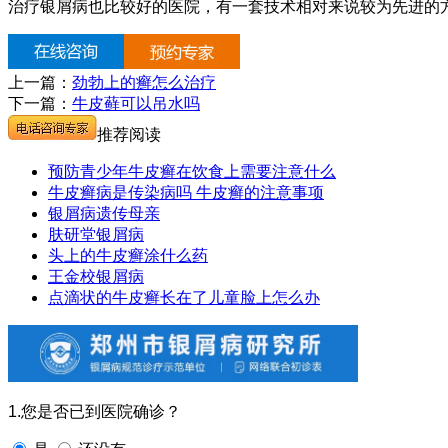
治疗银屑病也比较好的医院，有一套技术相对来说较为先进的
上一篇：
劲勃上的癣怎么治疗
下一篇：
牛皮藓可以吊水吗
推荐阅读
预防青少年牛皮癣在饮食上需要注意什么
牛皮癣病是传染病吗 牛皮癣的注意事项
银屑病遗传母亲
肤研堂银屑病
头上的牛皮癣涂什么药
王金校银屑病
点滴状的牛皮癣长在了儿童脸上怎么办
1.您是否已到医院确诊？