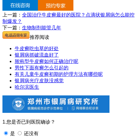
上一篇：
全国治疗牛皮癣最好的医院？点滴状银屑病怎么能控
制爆发？
下一篇：
生物制剂能管几年
推荐阅读
牛皮癣吃虫草的好处
银屑病抓破流血好了
脓疱型牛皮癣如何正确治疗呢
男性下面有癣怎么引起的
有关儿童牛皮癣初期的护理方法有哪些呢
银屑病光疗皮肤没感觉
哈尔滨医生
1.您是否已到医院确诊？
是
还没有