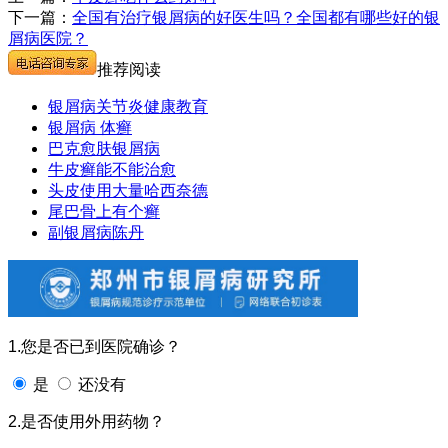
下一篇：
全国有治疗银屑病的好医生吗？全国都有哪些好的银
屑病医院？
推荐阅读
银屑病关节炎健康教育
银屑病 体癣
巴克愈肤银屑病
牛皮癣能不能治愈
头皮使用大量哈西奈德
尾巴骨上有个癣
副银屑病陈丹
1.您是否已到医院确诊？
是
还没有
2.是否使用外用药物？