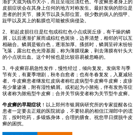
渐扩大成为钱币大小，而且呈现出淡红色。牛皮癣患者身上的
皮损症状会在其身上任何的地方对称发生。最好发病的部位是
患者的肘关节、膝关节以及头部位置。很少数的病人的指甲、
趾甲以及其上的黏膜也可能被疾病侵染。
2、初起皮损往往是红包或棕红色小点或斑丘疹，有干燥的鳞
屑，以后逐渐扩展而成棕红色斑块，边界清楚，相邻的可以互
相融合。鳞屑是银白色，逐渐加厚。搔抓时，鳞屑呈碎末纷纷
飞落，露出红色光滑基面，称为薄膜现象，剥去薄膜有针头大
的小点状出血。这个时候也是比较容易被忽略的。
3、牛皮癣容易急性发作，慢性经过，倾向复发。发病常与季
节有关，有夏季增剧，秋冬自愈者；也有冬春复发，入夏减轻
者。牛皮癣患者继发红皮病者称红皮病型牛皮癣牛皮癣；皮疹
有少量渗液，附有湿性鳞屑。或初起为小脓疱，伴有发热等症
状者称为脓疱型牛皮癣；合并关节病变者称为关节型牛皮癣。
牛皮癣的早期症状
！以上郑州市银屑病研究所的专家提醒各位
患者一定要去正规的医院就诊，不要轻易的相信江湖郎中的谎
言，按时吃药，多锻炼身体，合理的膳食。祝您早日摆脱牛皮
癣的困扰。