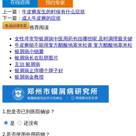
上一篇：
牛皮癣发生的时候有什么症状
下一篇：
成人牛皮癣的症状
推荐阅读
女性寻常型银屑病中医用药包括哪些呢 及时调理最关键
牛皮癣能不能用复方醋酸地塞米松膏 复方醋酸地塞米松
银屑病小锦囊
银屑病长在肚脐图片
主治 银屑病
银屑病止痒哪个牌子好
银屑病金教授
1.您是否已到医院确诊？
是
还没有
2.是否使用外用药物？