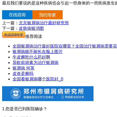
最后我们要说的是这种疾病也会引起一些身体的一些疾病发生
上一篇：
北京银屑病治疗最好研究所
下一篇：
皮肤病银消图
推荐阅读
全国银屑病治疗最好医院在哪里？全国治疗银屑病需要花
银屑病能不能长在脸上图片
牛皮癣吃什么药好啊
异欧前胡素为治疗银屑病
银屑病 何英
皮炎是癣吗
全国看银屑病哪个医院好_0
1.您是否已到医院确诊？