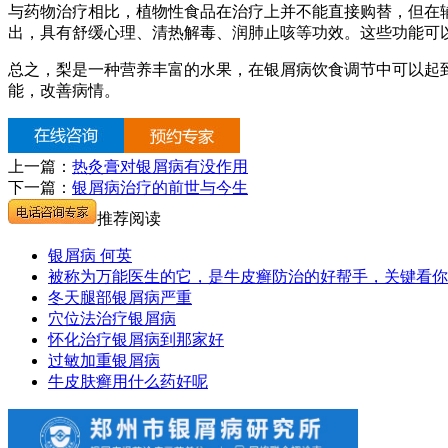
与药物治疗相比，植物性食品在治疗上并不能直接购替，但在
出，具有舒缓心理、清热解毒、润肺止咳等功效。这些功能可
总之，梨是一种营养丰富的水果，在银屑病饮食调节中可以起
能，改善病情。
上一篇：
热灸膏对银屑病有没作用
下一篇：
银屑病治疗的前世与今生
推荐阅读
银屑病 何英
被称为万能医生的它，是牛皮癣防治的好帮手，关键看你
冬天腿部银屑病严重
穴位法治疗银屑病
怀化治疗银屑病到那家好
过敏加重银屑病
牛皮肤癣用什么药好呢