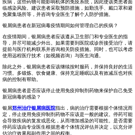
疾病，这些药物可能影响机体的免疫系统，因此使该类患者面
临感染风险。建议患者采取预防措施，如勤洗手、戴口罩和避
免聚集场所等，并咨询专业医生了解个人防护措施。
银屑病患者在新冠病毒疫情期间如何管理自己的疾病？
在疫情期间，银屑病患者应该遵从卫生部门和专业医生的指
导，并尽可能减少外出。如果需要到医院或诊所接受治疗，请
提前与医疗机构联系并咨询相关防疫措施。同时，也可以考虑
使用远程医疗技术（如视频咨询）与医生沟通。
除此之外，银屑病患者应该继续按时服药，并保持良好的生活
习惯。多锻炼、饮食健康、保持充足睡眠以及有效减压也对疾
病的控制有帮助。
银屑病患者是否应该停止使用免疫抑制剂药物来保护自己免受
新冠病毒的感染？
银屑
郑州治疗银屑病医院
指出，病的治疗需要根据个体情况而
定，停止使用免疫抑制剂药物不应该是一般的建议。停药可能
会导致疾病的复发或恶化，从而增加感染的可能性。是否需要
停药应该由专业医生根据患者个体情况评估并决定，以充分评
估治疗效果和副作用之间的权衡。