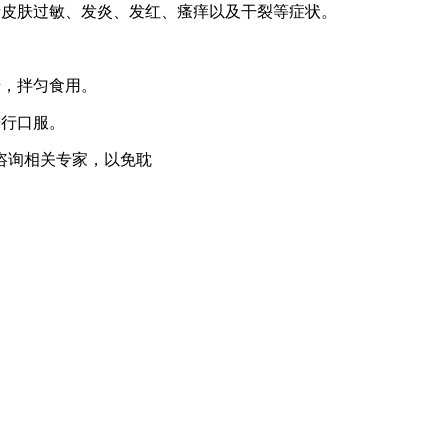
者皮肤过敏、发炎、发红、瘙痒以及干裂等症状。
糖，拌匀食用。
进行口服。
咨询相关专家，以免耽