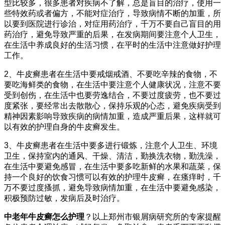
型比较多，很多患者对疾病不了解，总是盲目的治疗，使用一
些特效药或者偏方，不能对症治疗，导致病情不断的加重，所
以要到医院进行诊治，对症用药治疗，千万不要自己盲目的用
药治疗，避免导致严重的后果，在发病期间要注意个人卫生，
在生活中养成良好的生活习惯，在平时的生活中注意做好护理
工作。
2、牛皮癣患者在生活中要戒烟戒酒、不要吃辛辣的食物，不
要吃海鲜类的食物，在生活中要注意个人健康状况，注意不要
受到创伤，在生活中也要劳逸结合，不要过度疲劳，也不要过
度紧张，要经常出去散散心，保持乐观的心态，避免疾病受到
精神因素影响导致疾病的病情加重，造成严重后果，这样就可
以有效的护理自身的牛皮癣发生。
3、牛皮癣患者在生活中要多进行锻炼，注意个人卫生、环境
卫生，保持室内的通风、干燥、清洁，勤换洗衣物，勤洗澡，
在生活中要避免感冒，在生活中要多吃新鲜的水果和蔬菜，保
持一个良好的饮食习惯可以有效的护理牛皮癣，在瘙痒时，千
万不要过度搔抓，避免导致病情加重，在生活中要避免感染，
积极预防过敏，发病后及时治疗。
中老年牛皮癣怎么护理
？以上郑州市银屑病研究所的专家提醒