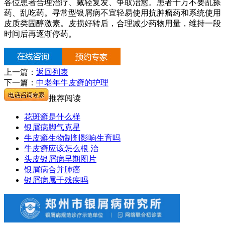
各位患者合理治疗、减轻复发、争取治愈。患者千万不要乱搽
药、乱吃药。寻常型银屑病不宜轻易使用抗肿瘤药和系统使用
皮质类固醇激素。皮损好转后，合理减少药物用量，维持一段
时间后再逐渐停药。
上一篇：
返回列表
下一篇：
中老年牛皮癣的护理
推荐阅读
花斑癣是什么样
银屑病脚气克星
牛皮癣生物制剂影响生育吗
牛皮癣应该怎么根 治
头皮银屑病早期图片
银屑病合并肺癌
银屑病属于残疾吗