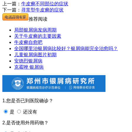
上一篇：
牛皮癣不同部位的症状
下一篇：
寻常型牛皮癣的症状
推荐阅读
局部银屑病发病周期
关于牛皮癣的主要因素
牛皮癣自愈吧
全国哪里治银屑病比较好？银屑病能完全治愈吗？
儿童银屑病图片初期
安德烈银屑病
克霉唑 银屑病
1.您是否已到医院确诊？
是
还没有
2.是否使用外用药物？