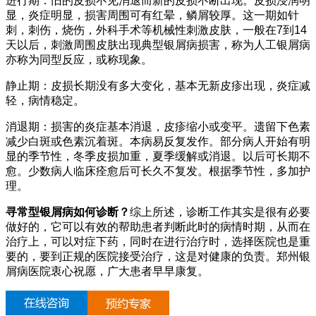
进行期：旧的皮损不见消退而新的皮损不断出现。皮损浸润明
显，炎症明显，损害周围可有红晕，鳞屑较厚。这一期如针
刺，刺伤，烧伤，外科手术等机械性刺激皮肤，一般在7到14
天以后，刺激周围皮肤出现典型银屑病损害，称为人工银屑病
亦称为同型反应，或称现象。
静止期：皮损长期没有多大变化，基本无新皮疹出现，炎症减
轻，病情稳定。
消退期：损害的炎症基本消退，皮疹缩小或变平。遗留下色素
减少白斑或色素沉着斑。本病易反复发作。部分病人开始有明
显的季节性，冬季皮损加重，夏季缓解或消退。以后可长期不
愈。少数病人临床痊愈后可长久不复发。根据季节性，多加护
理。
寻常型银屑病如何诊断？
综上所述，诊断工作其实是很有必要
做好的，它可以有效的帮助患者判断此时的病情时期，从而在
治疗上，可以对症下药，同时在进行治疗时，选择医院也是重
要的，要到正规的医院接受治疗，这是对健康的负责。郑州银
屑病医院衷心祝愿，广大患者早早康复。